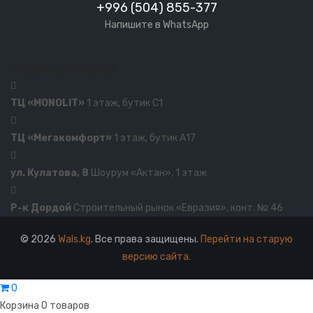
+996 (504) 855-377
Напишите в WhatsApp
Наши филиалы
ТЦ «MONOLIT»
1 этаж, бутик С1
ТЦ «Мегакомфорт»
1 этаж, бутик А17
ул. Кулатова, 8
Шоурум «Актан», 1 этаж
Р-к Дордой
Строительный рынок «Евразия», конт. № 46
© 2026
Wals.kg
. Все права защищены.
Перейти на старую
версию сайта.
0
Корзина
0 товаров