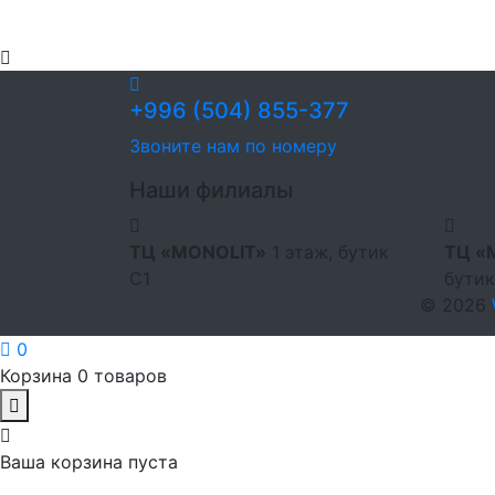
+996 (504) 855-377
Звоните нам по номеру
Наши филиалы
ТЦ «MONOLIT»
1 этаж, бутик
ТЦ «
С1
бутик
© 2026
0
Корзина
0 товаров
Ваша корзина пуста