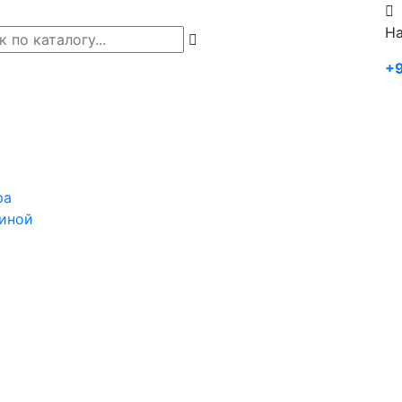
На
+9
ра
иной