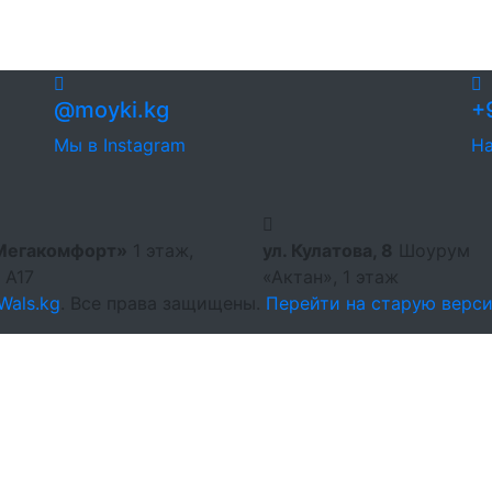
@moyki.kg
+
Мы в Instagram
На
Мегакомфорт»
1 этаж,
ул. Кулатова, 8
Шоурум
 А17
«Актан», 1 этаж
Wals.kg
. Все права защищены.
Перейти на старую верси