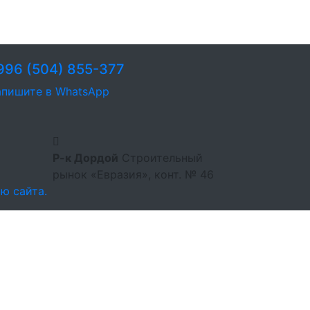
996 (504) 855-377
пишите в WhatsApp
Р-к Дордой
Строительный
рынок «Евразия», конт. № 46
ю сайта.